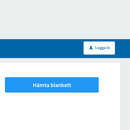
Logga in
u
Hämta blankett