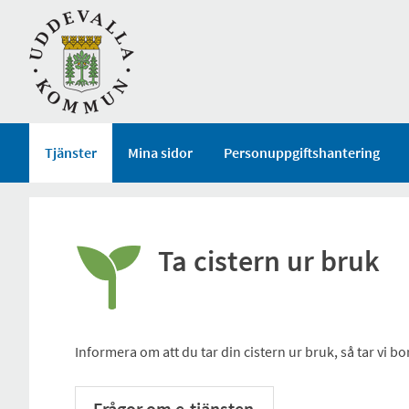
Välkommen
till
självservice
-
Uddevalla
kommun
Tjänster
Mina sidor
Personuppgiftshantering
Ta cistern ur bruk
Informera om att du tar din cistern ur bruk, så tar vi bo
Frågor om e-tjänsten