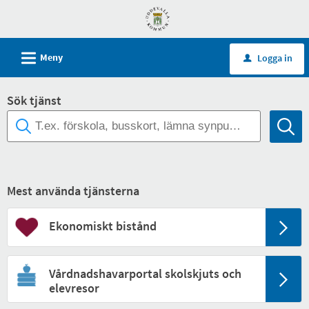
Välkommen
till
självservice
L
Meny
Logga in
u
-
Uddevalla
Sök tjänst
kommun
Mest använda tjänsterna
Ekonomiskt bistånd
Vårdnadshavarportal skolskjuts och
elevresor