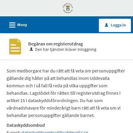
Välkommen
till
självservice
L
Meny
Logga in
u
-
Uddevalla
Begäran om registerutdrag
kommun
Den här tjänsten kräver inloggning
Som medborgare har du rätt att få veta om personuppgifter
gällande dig håller på att behandlas inom Uddevalla
kommun och i så fall få reda på vilka uppgifter som
behandlas. Lagstödet för rätten till registerutdrag finnes i
artikel 15 i dataskyddsförordningen. Du har som
vårdnadshavare för minderårigt barn rätt att få veta om vi
behandlar personuppgifter gällande barnet.
Dataskyddsombud
E-post:
dataskyddsombud@uddevalla.se