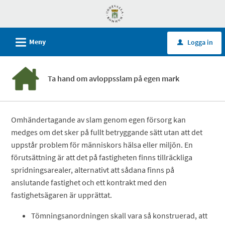
Välkommen
till
självservice
L
Meny
Logga in
u
-
Uddevalla
kommun
Ta hand om avloppsslam på egen mark
Omhändertagande av slam genom egen försorg kan
medges om det sker på fullt betryggande sätt utan att det
uppstår problem för människors hälsa eller miljön. En
förutsättning är att det på fastigheten finns tillräckliga
spridningsarealer, alternativt att sådana finns på
anslutande fastighet och ett kontrakt med den
fastighetsägaren är upprättat.
Tömningsanordningen skall vara så konstruerad, att