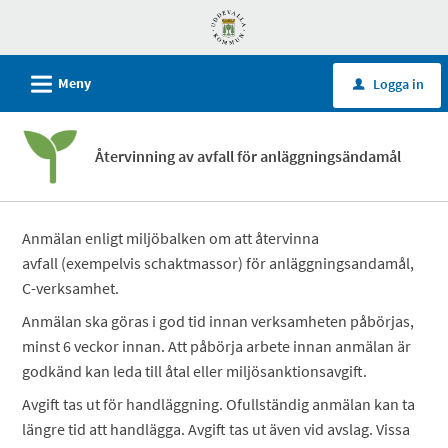
Välkommen
till
självservice
L
Meny
Logga in
u
-
Uddevalla
kommun
Återvinning av avfall för anläggningsändamål
Anmälan enligt miljöbalken om att återvinna
avfall (exempelvis schaktmassor) för anläggningsandamål,
C-verksamhet.
Anmälan ska göras i god tid innan verksamheten påbörjas,
minst 6 veckor innan. Att påbörja arbete innan anmälan är
godkänd kan leda till åtal eller miljösanktionsavgift.
Avgift tas ut för handläggning. Ofullständig anmälan kan ta
längre tid att handlägga. Avgift tas ut även vid avslag. Vissa