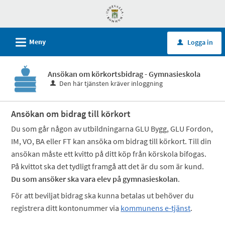
Välkommen
till
självservice
L
Meny
Logga in
u
-
Uddevalla
Ansökan om körkortsbidrag - Gymnasieskola
kommun
Den här tjänsten kräver inloggning
Ansökan om bidrag till körkort
Du som går någon av utbildningarna GLU Bygg, GLU Fordon,
IM, VO, BA eller FT kan ansöka om bidrag till körkort. Till din
ansökan måste ett kvitto på ditt köp från körskola bifogas.
På kvittot ska det tydligt framgå att det är du som är kund.
Du som ansöker ska vara elev på gymnasieskolan
.
För att beviljat bidrag ska kunna betalas ut behöver du
registrera ditt kontonummer via
kommunens e-tjänst
.