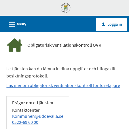
Välkommen
till
självservice
L
Meny
Logga in
u
-
Uddevalla
kommun
Obligatorisk ventilationskontroll OVK
I e-tjänsten kan du lämna in dina uppgifter och bifoga ditt
besiktningsprotokoll.
Läs mer om obligatorisk ventilationskontroll för företagare
Frågor om e-tjänsten
Kontaktcenter
Kommunen@uddevalla.se
0522-69 60 00