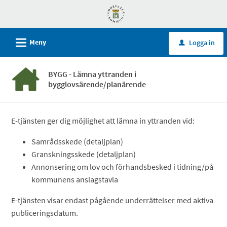
Välkommen
till
självservice
L
Meny
Logga in
u
-
Uddevalla
BYGG - Lämna yttranden i
kommun
bygglovsärende/planärende
E-tjänsten ger dig möjlighet att lämna in yttranden vid:
Samrådsskede (detaljplan)
Granskningsskede (detaljplan)
Annonsering om lov och förhandsbesked i tidning/på
kommunens anslagstavla
E-tjänsten visar endast pågående underrättelser med aktiva
publiceringsdatum.